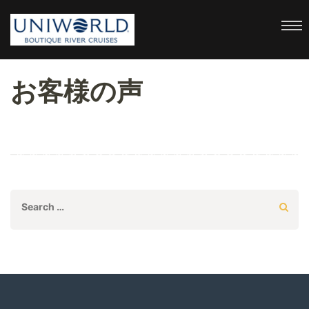
uniworld
Boutique River Cruises
お客様の声
Search
for: