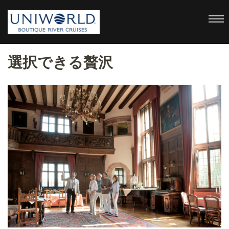
uniworld
Boutique River Cruises
選択できる贅沢