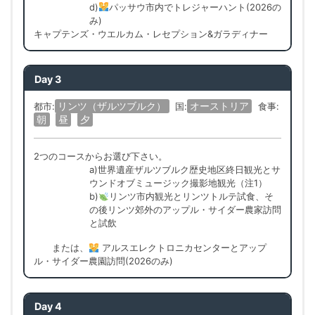
d)
パッサウ市内でトレジャーハント(2026の
み)
キャプテンズ・ウエルカム・レセプション&ガラディナー
Day 3
リンツ（ザルツブルク）
オーストリア
都市:
国:
食事:
朝
昼
夕
2つのコースからお選び下さい。
a)世界遺産ザルツブルク歴史地区終日観光とサ
ウンドオブミュージック撮影地観光（注1）
b)
リンツ市内観光とリンツトルテ試食、そ
の後リンツ郊外のアップル・サイダー農家訪問
と試飲
または、
アルスエレクトロニカセンターとアップ
ル・サイダー農園訪問(2026のみ)
Day 4