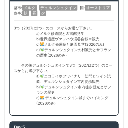
メルク
デュルンシュタイン
オーストリア
都市:
国:
朝
昼
夕
食事:
3つ（2027は2つ）のコースからお選び下さい。
a)メルク修道院と図書館見学
b)世界遺産ヴァッハウ渓谷自転車観光
c)
メルク修道院と庭園見学(2026のみ)
d)
デュルンシュタインの村観光とサフラン
の歴史(2026のみ)
その後デュルンシュタインで3つ（2027は2つ）のコー
スからお選び下さい。
a)
ニコライホフワイナリー訪問とワイン試
飲、デュルンシュタイン市内徒歩観光
b)
デュルンシュタイン市内徒歩観光とサフ
ランの歴史
c)
デュルンシュタイン城までハイキング
(2026のみ)
Day 5