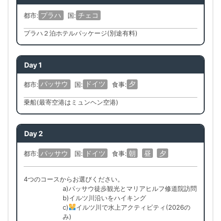
プラハ
チェコ
都市:
国:
プラハ２泊ホテルパッケージ(別途有料)
Day 1
パッサウ
ドイツ
夕
都市:
国:
食事:
乗船(最寄空港はミュンヘン空港)
Day 2
パッサウ
ドイツ
朝
昼
夕
都市:
国:
食事:
4つのコースからお選びください。
a)パッサウ徒歩観光とマリアヒルフ修道院訪問
b)イルツ川沿いをハイキング
c)
イルツ川で水上アクティビティ(2026の
み)