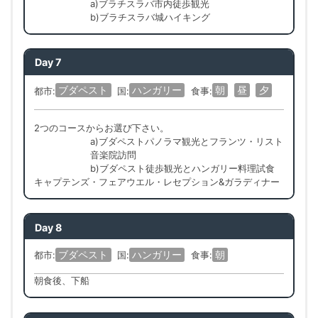
a)ブラチスラバ市内徒歩観光
b)ブラチスラバ城ハイキング
Day 7
ブダペスト
ハンガリー
朝
昼
夕
都市:
国:
食事:
2つのコースからお選び下さい。
a)ブダペストパノラマ観光とフランツ・リスト
音楽院訪問
b)ブダペスト徒歩観光とハンガリー料理試食
キャプテンズ・フェアウエル・レセプション&ガラディナー
Day 8
ブダペスト
ハンガリー
朝
都市:
国:
食事:
朝食後、下船