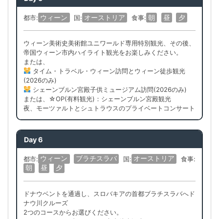
ウィーン
オーストリア
朝
昼
夕
都市:
国:
食事:
ウィーン美術史美術館ユニワールド専用特別観光、その後、
帝国ウィーン市内ハイライト観光をお楽しみください。
または、
タイム・トラベル・ウィーン訪問とウィーン徒歩観光
(2026のみ)
シェーンブルン宮殿子供ミュージアム訪問(2026のみ)
または、☆OP(有料観光)：シェーンブルン宮殿観光
夜、モーツァルトとシュトラウスのプライベートコンサート
Day 6
ウィーン
ブラチスラバ
オーストリア
都市:
国:
食事:
朝
昼
夕
ドナウベントを通過し、スロバキアの首都ブラチスラバへド
ナウ川クルーズ
2つのコースからお選びください。