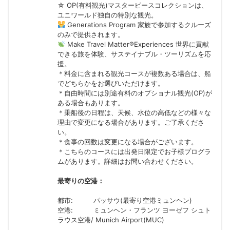
☆ OP(有料観光)マスターピースコレクションは、
ユニワールド独自の特別な観光。
Generations Program 家族で参加するクルーズ
のみで提供されます。
Make Travel Matter®Experiences 世界に貢献
できる旅を体験、サステイナブル・ツーリズムを応
援。
＊料金に含まれる観光コースが複数ある場合は、船
でどちらかをお選びいただけます。
＊自由時間には別途有料のオプショナル観光(OP)が
ある場合もあります。
＊乗船後の日程は、天候、水位の高低などの様々な
理由で変更になる場合があります。ご了承くださ
い。
＊食事の回数は変更になる場合がございます。
＊こちらのコースには出発日限定でお子様プログラ
ムがあります。詳細はお問い合わせください。
最寄りの空港：
都市:
パッサウ(最寄り空港ミュンヘン)
空港:
ミュンヘン・フランツ ヨーゼフ シュト
ラウス空港/ Munich Airport(MUC)