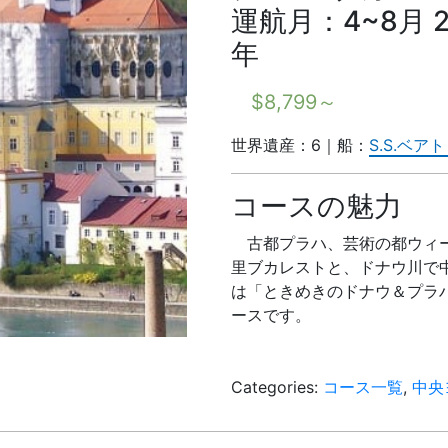
運航月：4~8月 20
年
$
8,799
～
世界遺産：6｜船：
S.S.ベア
コースの魅力
古都プラハ、芸術の都ウィ
里ブカレストと、ドナウ川で
は「ときめきのドナウ＆プラ
ースです。
Categories:
コース一覧
,
中央