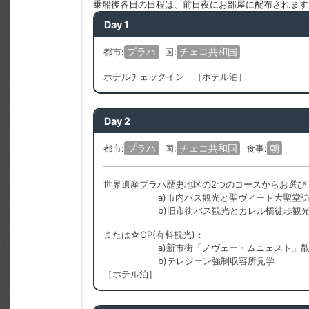
乗船後各日の日程は、前日夜にお部屋に配布されます
Day 1
プラハ
チェコ共和国
都市:
国:
ホテルチェックイン ［ホテル泊］
Day 2
プラハ
チェコ共和国
朝
都市:
国:
食事:
世界遺産プラハ歴史地区の2つのコースからお選び
a)市内バス観光と聖ヴィート大聖堂
b)旧市街バス観光とカレル橋徒歩観
または☆OP(有料観光)：
a)新市街「ノヴェー・ムニェスト」
b)テレジーン強制収容所見学
［ホテル泊］