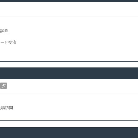
ー試飲
ナーと交流
夕
農場訪問