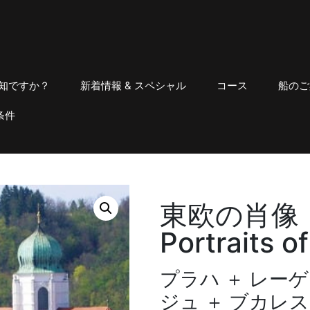
知ですか？
新着情報 & スペシャル
コース
船のご
条件
東欧の肖像
Portraits o
プラハ ＋ レー
ジュ ＋ ブカレス