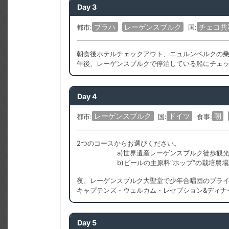
Day 3
プラハ
レーゲンスブルク
チェコ共
都市:
国:
朝食後ホテルチェックアウト、ニュルンベルクの
午後、レーゲンスブルクで停泊している船にチェ
Day 4
レーゲンスブルク
ドイツ
朝
都市:
国:
食事:
2つのコースからお選びください。
a)世界遺産レーゲンスブルク徒歩観
b)ビールの主原料“ホップ”の栽培農
夜、レーゲンスブルク大聖堂で少年合唱団のプラ
キャプテンズ・ウェルカム・レセプション&ディナ
Day 5