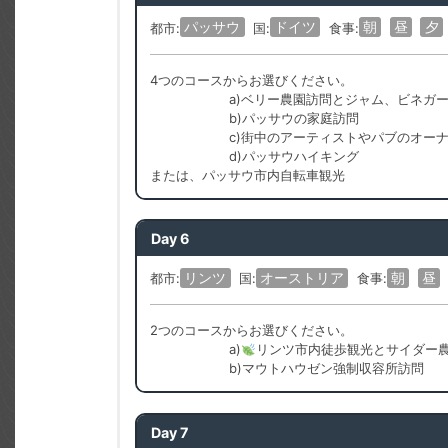
パッサウ
ドイツ
朝
昼
夕
都市:
国:
食事:
4つのコースからお選びください。
a)ベリー農園訪問とジャム、ビネガ
b)パッサウの家庭訪問
c)街中のアーティストやパブのオー
d)パッサウハイキング
または、パッサウ市内自転車観光
Day 6
リンツ
オーストリア
朝
昼
都市:
国:
食事:
2つのコースからお選びください。
a)
リンツ市内徒歩観光とサイダー
b)マウトハウゼン強制収容所訪問
Day 7