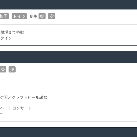
和国
ドイツ
朝
夕
食事:
乗船場まで移動
ックイン
昼
夕
光
場訪問とクラフトビール試飲
イベートコンサート
ー