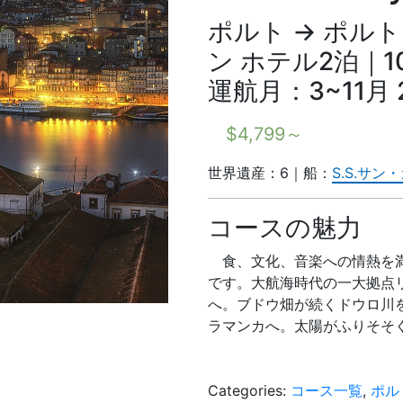
ポルト → ポルト
ン ホテル2泊｜1
運航月：3~11月 
$
4,799
～
世界遺産：6｜船：
S.S.サン
コースの魅力
食、文化、音楽への情熱を
です。大航海時代の一大拠点
へ。ブドウ畑が続くドウロ川
ラマンカへ。太陽がふりそそ
Categories:
コース一覧
,
ポル