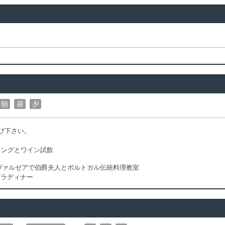
朝
昼
夕
び下さい。
飲
キングとワイン試飲
・ヴァルゼアで伯爵夫人とポルトガル伝統料理教室
ガラディナー