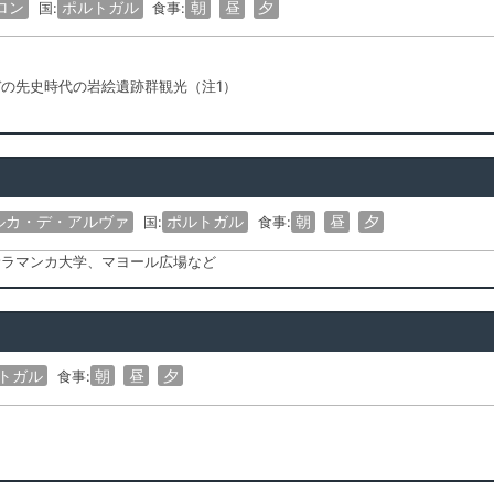
ロン
ポルトガル
朝
昼
夕
国:
食事:
デの先史時代の岩絵遺跡群観光（注1）
ルカ・デ・アルヴァ
ポルトガル
朝
昼
夕
国:
食事:
サラマンカ大学、マヨール広場など
トガル
朝
昼
夕
食事: