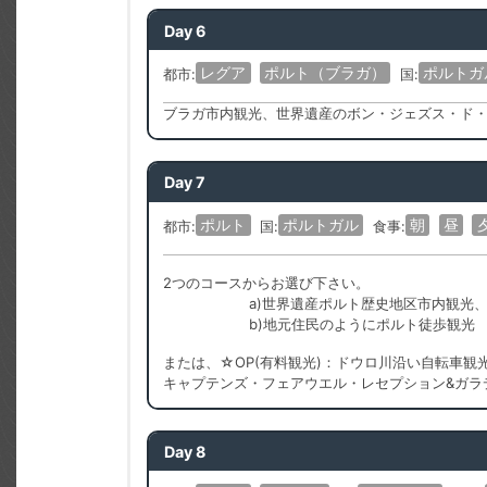
Day 6
レグア
ポルト（ブラガ）
ポルトガ
都市:
国:
ブラガ市内観光、世界遺産のボン・ジェズス・ド・
Day 7
ポルト
ポルトガル
朝
昼
都市:
国:
食事:
2つのコースからお選び下さい。
a)世界遺産ポルト歴史地区市内観光
b)地元住民のようにポルト徒歩観光
または、☆OP(有料観光)：ドウロ川沿い自転車観
キャプテンズ・フェアウエル・レセプション&ガラ
Day 8