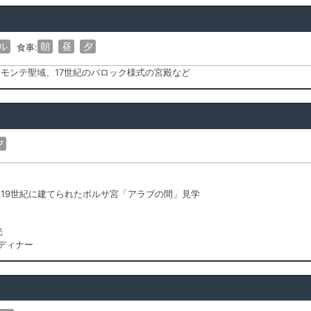
ル
朝
昼
夕
食事:
モンテ聖域、17世紀のバロック様式の宮殿など
夕
、19世紀に建てられたボルサ宮「アラブの間」見学
光
ディナー