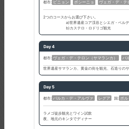
ピニョン
ポシーニョ
ヴェガ・デ・テ
都市:
2つのコースからお選び下さい。
a)世界遺産コア渓谷とシエガ・ベル
b)カステロ・ロドリゴ観光
Day 4
ヴェガ・デ・テロン（サマランカ）
バ
都市:
世界遺産サマランカ、黄金の街を観光、石造りの
Day 5
バルカ・デ・アルヴァ
レグア
ポル
都市:
国:
ラメゴ徒歩観光とワイン試飲
夜、地元のキンタでディナー