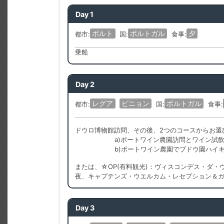
Day 1
ポルト
ポルトガル
夕
都市:
国:
食事:
乗船
Day 2
レグア
ピニョン
ポルトガル
都市:
国:
食事:
ドウロ博物館訪問、その後、2つのコースからお選
a)ポートワイン農園訪問とワイン試
b)ポートワイン農園でブドウ園ハイ
または、☆OP(有料観光)：ヴィスコンデス・ダ
夜、キャプテンズ・ウエルカム・レセプション＆
Day 3