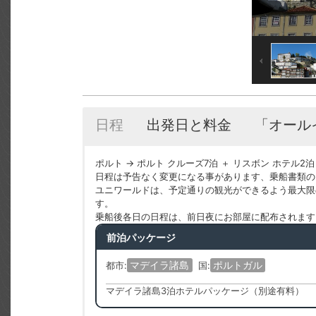
日程
出発日と料金
「オール
ポルト → ポルト クルーズ7泊 ＋ リスボン ホテル2泊
日程は予告なく変更になる事があります、乗船書類の
ユニワールドは、予定通りの観光ができるよう最大限
す。
乗船後各日の日程は、前日夜にお部屋に配布されます
前泊パッケージ
マデイラ諸島
ポルトガル
都市:
国:
マデイラ諸島3泊ホテルパッケージ（別途有料）