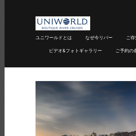
uniworld
Boutique River Cruises
ユニワールドとは
なぜ今リバー
ご存
ビデオ&フォトギャラリー
ご予約の