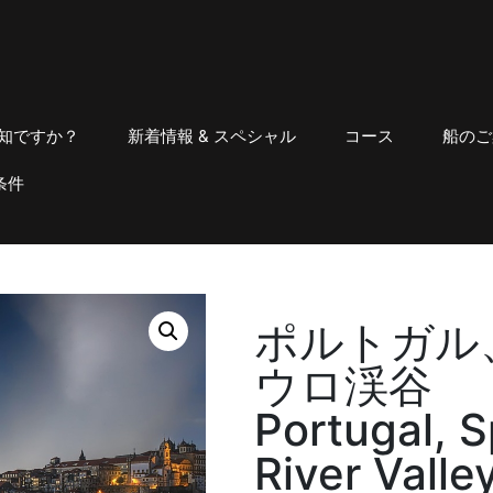
知ですか？
新着情報 & スペシャル
コース
船のご
条件
ポルトガル
ウロ渓谷
Portugal, S
River Valle