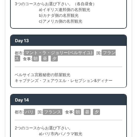
3つのコースからお選び下さい。（各自昼食）
a)イギリス連邦側の名所観光
b)カナダ側の名所観光
c)アメリカ側の名所観光
Day 13
マント・ラ・ジョリー(ベルサイユ)
フラン
都市:
国:
ス
朝
昼
夕
食事:
ベルサイユ宮殿秘密の部屋観光
キャプテンズ・フェアウエル・レセプション&ディナー
Day 14
パリ
フランス
朝
昼
夕
都市:
国:
食事:
2つのコースからお選び下さい。
a)パリ市内パノラマ観光