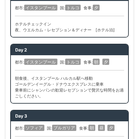
イスタンブール
トルコ
夕
都市:
国:
食事:
ホテルチェックイン
夜、ウエルカム・レセプション＆ディナー [ホテル泊]
Day 2
イスタンブール
トルコ
朝
夕
都市:
国:
食事:
朝食後、イスタンブール ハルカル駅へ移動
ゴールデンイーグル・ドナウエクスプレスに乗車
乗車前にシャンパンの歓迎レセプションで贅沢な時間をお過
ごしください。
Day 3
ソフィア
ブルガリア
朝
昼
夕
都市:
国:
食事: