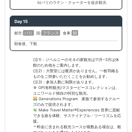
b)パリのラテン・クォーターを徒歩観光
Day 15
パリ
フランス
朝
都市:
国:
食事:
朝食後、下船
(注1)：ジベルニーのモネの家観光は11月~3月は休
館のため他をご案内します。
(注2)：大聖堂には暖房がありません。一枚羽織る
ものをご持参いただくことをお勧めします。
(注3)：参加人数に制限があります。
☆ OP(有料観光)マスターピースコレクションは、
ユニワールド独自の特別な観光。
Generations Program 家族で参加するクルー
ズのみで提供されます。
Make Travel Matter®Experiences 世界に貢献
できる旅を体験、サステイナブル・ツーリズムを応
援。
＊料金に含まれる観光コースが複数ある場合は、船