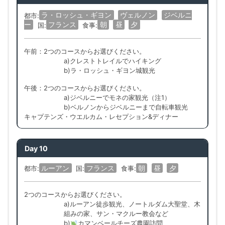
ラ・ロッシュ・ギヨン
ヴェルノン
ジベルニ
都市:
ー
フランス
朝
昼
夕
国:
食事:
午前：2つのコースからお選びください。
a)クレストトレイルでハイキング
b)ラ・ロッシュ・ギヨン城観光
午後：2つのコースからお選びください。
a)ジベルニーでモネの家観光（注1）
b)ベルノンからジベルニーまで自転車観光
キャプテンズ・ウエルカム・レセプション&ディナー
Day 10
ルーアン
フランス
朝
昼
夕
都市:
国:
食事:
2つのコースからお選びください。
a)ルーアン徒歩観光、ノートルダム大聖堂、木
組みの家、サン・マクルー教会など
b)
カマンベールチーズ農園訪問