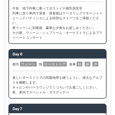
午前、地下列車に乗ってポストイナ鍾乳洞見学
列車に戻り車内で昼食、昼食後はケータリングマネージャー
とヘッドパティシエによる特別なスイーツをご堪能くださ
い。
夜ウィーンに到着後、豪華な夕食をお楽しみください。
その後、ウィーン・シュプリーム・オーケストラによるプラ
イベートコンサート
Day 6
ウィーン
オーストリア
朝
昼
夕
都市:
国:
食事:
美しいオーストリアの田園地帯を縫うように、雄大なアルプ
スを横断します。
キャビンやバーラウンジでくつろいでお過ごしください。
夜、車内でスペシャル・ガラディナー
Day 7