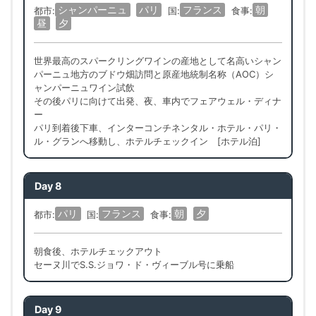
シャンパーニュ
パリ
フランス
朝
都市:
国:
食事:
昼
夕
世界最高のスパークリングワインの産地として名高いシャン
パーニュ地方のブドウ畑訪問と原産地統制名称（AOC）シ
ャンパーニュワイン試飲
その後パリに向けて出発、夜、車内でフェアウェル・ディナ
ー
パリ到着後下車、インターコンチネンタル・ホテル・パリ・
ル・グランへ移動し、ホテルチェックイン [ホテル泊]
Day 8
パリ
フランス
朝
夕
都市:
国:
食事:
朝食後、ホテルチェックアウト
セーヌ川でS.S.ジョワ・ド・ヴィーブル号に乗船
Day 9