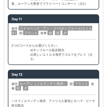
夜、ルーアン大聖堂でプライベートコンサート（注2）
Day 11
コドゥベック・アン・コー(オンフルール/エトル
都市:
タ)
フランス
朝
昼
夕
国:
食事:
2つのコースからお選びください。
a)オンフルール徒歩観光
b)美しいエトルタ海岸でゴルフをプレイ（注
3）
Day 12
ルーアン（ノルマンディ海岸）
フランス
都市:
国:
食
朝
夕
事:
バスでノルマンディ海岸、アメリカ人墓地とオハマ・ビーチ
終日観光