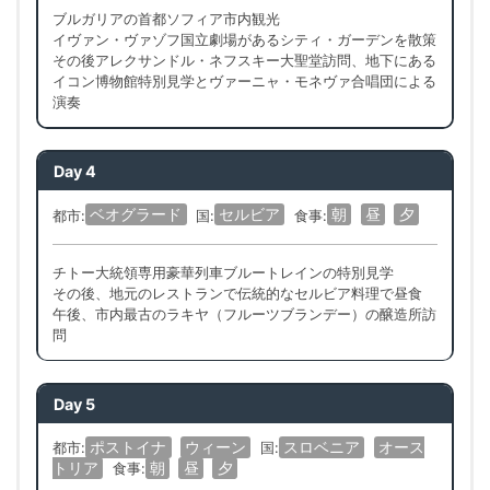
ブルガリアの首都ソフィア市内観光
イヴァン・ヴァゾフ国立劇場があるシティ・ガーデンを散策
その後アレクサンドル・ネフスキー大聖堂訪問、地下にある
イコン博物館特別見学とヴァーニャ・モネヴァ合唱団による
演奏
Day 4
ベオグラード
セルビア
朝
昼
夕
都市:
国:
食事:
チトー大統領専用豪華列車ブルートレインの特別見学
その後、地元のレストランで伝統的なセルビア料理で昼食
午後、市内最古のラキヤ（フルーツブランデー）の醸造所訪
問
Day 5
ポストイナ
ウィーン
スロベニア
オース
都市:
国:
トリア
朝
昼
夕
食事: