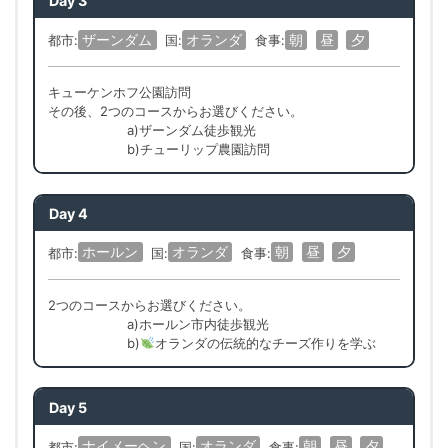
Day 3
ザーンダム
オランダ
朝
昼
夕
都市:
国:
食事:
キューケンホフ公園訪問
その後、2つのコースからお選びください。
a)ザーンダム徒歩観光
b)チューリップ農園訪問
Day 4
ホールン
オランダ
朝
昼
夕
都市:
国:
食事:
2つのコースからお選びください。
a)ホールン市内徒歩観光
b)
オランダの伝統的なチーズ作りを学ぶ
Day 5
ナイメーヘン
オランダ
朝
昼
夕
都市:
国:
食事: