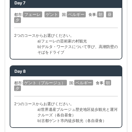
Day 7
フェーレ
ゲント
ベルギー
朝
昼
都市:
国:
食事:
夕
2つのコースからお選びください。
a)フェーレの芸術家の村観光
b)デルタ・ワークスについて学び、高潮防壁の
そばをドライブ
Day 8
ゲント（ブルージュ）
ベルギー
朝
都市:
国:
食事:
夕
2つのコースからお選びください。
a)世界遺産ブルージュ歴史地区徒歩観光と運河
クルーズ（各自昼食）
b)古都ゲント市内徒歩観光（各自昼食）