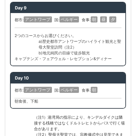
Day 9
アントワープ
ベルギー
朝
昼
夕
都市:
国:
食事:
2つのコースからお選びください。
a)歴史都市アントワープのハイライト観光と聖
母大聖堂訪問（注2）
b)地元純民の目線で徒歩観光
キャプテンズ・フェアウェル・レセプション&ディナー
Day 10
アントワープ
ベルギー
朝
都市:
国:
食事:
朝食後、下船
（注1）港湾局の指示により、キンデルダイクは隣
接する桟橋ではなくドルトレヒトからバスで行く場
合があります。
（注2）聖母大聖堂では、宗教儀式中は見学できま