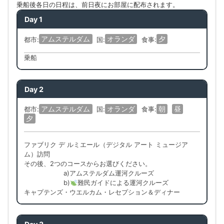
乗船後各日の日程は、前日夜にお部屋に配布されます。
Day 1
アムステルダム
オランダ
夕
都市:
国:
食事:
乗船
Day 2
アムステルダム
オランダ
朝
昼
都市:
国:
食事:
夕
ファブリク デ ルミエール（デジタル アート ミュージア
ム）訪問
その後、2つのコースからお選びください。
a)アムステルダム運河クルーズ
b)
難民ガイドによる運河クルーズ
キャプテンズ・ウエルカム・レセプション＆ディナー