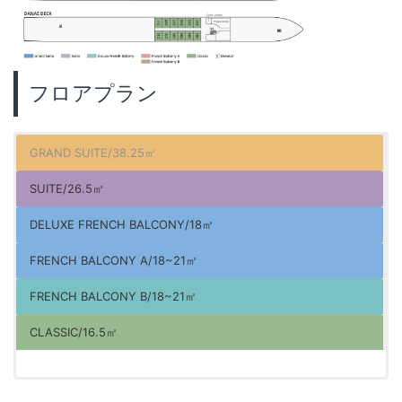
フロアプラン
GRAND SUITE/38.25㎡
SUITE/26.5㎡
DELUXE FRENCH BALCONY/18㎡
FRENCH BALCONY A/18~21㎡
FRENCH BALCONY B/18~21㎡
CLASSIC/16.5㎡