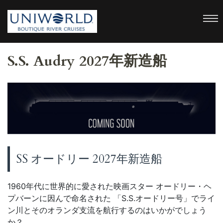
uniworld
Boutique River Cruises
S.S. Audry 2027年新造船
SS オードリー 2027年新造船
1960年代に世界的に愛された映画スター オードリー・ヘ
プバーンに因んで命名された 「S.S.オードリー号」でライ
ン川とそのオランダ支流を航行するのはいかがでしょう
か？