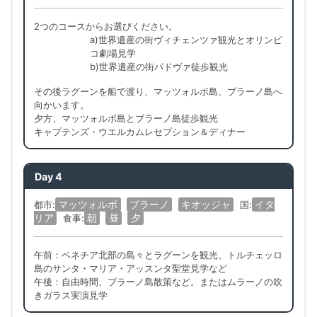
2つのコースからお選びください。
a)世界遺産の街ヴィチェンツァ観光とオリンピ
コ劇場見学
b)世界遺産の街パドヴァ徒歩観光
その後ラグーンを船で渡り、マッツォルボ島、ブラーノ島へ
向かいます。
夕方、マッツォルボ島とブラーノ島徒歩観光
キャプテンズ・ウエルカムレセプション＆ディナー
Day 4
マッツォルボ
ブラーノ
キオッジャ
イタ
都市:
国:
リア
朝
昼
夕
食事:
午前：ベネチア北部の島々とラグーンを観光、トルチェッロ
島のサンタ・マリア・アッスンタ聖堂見学など
午後：自由時間、ブラーノ島散策など。またはムラーノの吹
きガラス実演見学