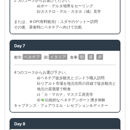
2つのコースからお選びください。
a)ポー・デルタ地帯をセーリング
b)カステロ・デル・カタホ（城）見学
または、☆OP(有料観光)：ユダヤのゲットー訪問
その後、昼食時にベネチアへ向けて出航
Day 7
ベネチア
イタリア
朝
昼
夕
都市:
国:
食事:
4つのコースからお選び下さい。
a)ベネチア徒歩観光とゴンドラ職人訪問
b)リアルト市場を地元住民の目線で徒歩観光と
地元の居酒屋で軽食
c)「カ・マカナ」マスク工房見学
d)
伝統的なベネチアンボート漕ぎ体験
キャプテンズ・フェアウエル・レセプション＆ディナー
Day 8