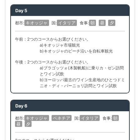
Day 5
キオッジャ
イタリア
朝
昼
夕
都市:
国:
食事:
午前：2つのコースからお選びください。
a)キオッジャ市場観光
b)キオッジャのビーチ沿いを自転車観光
午後：2つのコースからお選びください。
a)ブラゴッツォ(木製帆船)に乗りカ・ゼン訪問
とワイン試飲
b)ヨーロッパ最古のワイン生産地のひとつドミ
ニオ・ディ・バーニョリ訪問とワイン試飲
Day 6
キオッジャ
ベネチア
イタリア
朝
都市:
国:
食事:
昼
夕