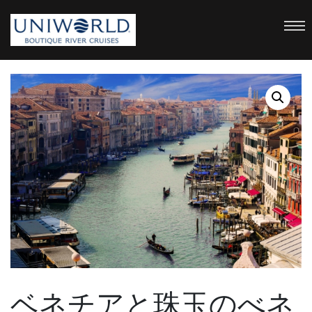
uniworld
Boutique River Cruises
ベネチアと珠玉のべネ