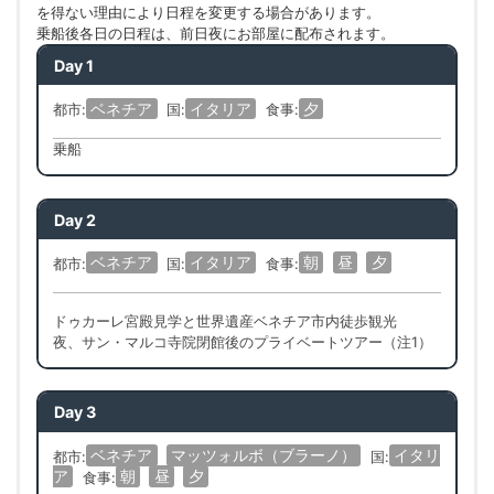
を得ない理由により日程を変更する場合があります。
乗船後各日の日程は、前日夜にお部屋に配布されます。
Day 1
ベネチア
イタリア
夕
都市:
国:
食事:
乗船
Day 2
ベネチア
イタリア
朝
昼
夕
都市:
国:
食事:
ドゥカーレ宮殿見学と世界遺産ベネチア市内徒歩観光
夜、サン・マルコ寺院閉館後のプライベートツアー（注1）
Day 3
ベネチア
マッツォルボ（ブラーノ）
イタリ
都市:
国:
ア
朝
昼
夕
食事: