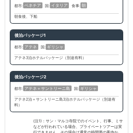
ベネチア
イタリア
朝
都市:
国:
食事:
朝食後、下船
後泊パッケージ1
アテネ
ギリシャ
都市:
国:
アテネ3泊ホテルパッケージ（別途有料）
後泊パッケージ2
アテネ＋サントリーニ島
ギリシャ
都市:
国:
アテネ2泊＋サントリーニ島3泊ホテルパッケージ（別途有
料）
(注1)：サン・マルコ寺院でのイベント、行事、ミサ
などが行われている場合、プライベートツアーは実
行できません。その場合は通常の時間帯の案内か、