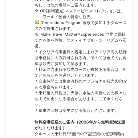
もしくは他の場所をご案内します。
☆ OP(有料観光)マスターピースコレクションは、
ユニワールド独自の特別な観光。
Generations Program 家族で参加するクルーズ
のみで提供されます。
Make Travel Matter®Experiences 世界に貢献
できる旅を体験、サステイナブル・ツーリズムを応
援。
＊イタリア海事当局の規定によりアドリア海の航行
は乗務員にのみ許可される為、その間は全てのお客
様は観光に参加して頂きます。
＊料金に含まれる観光コースが複数ある場合は、船
でどちらかをお選びいただけます。
＊自由時間には別途有料のオプショナル観光(OP)が
ある場合もあります。
＊乗船後の日程は、天候、水位の高低などの様々な
理由で変更になる場合があります。ご了承くださ
い。
＊食事の回数は変更になる場合がございます。
無料空港送迎のご案内（2026年から無料空港送迎
がなくなります）
クルーズの乗船日/下船日の下記空港の指定時間内